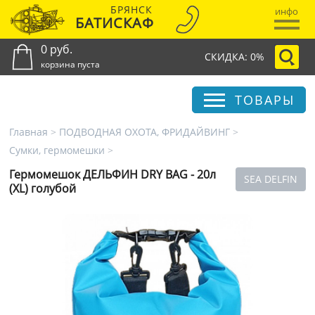
БРЯНСК
инфо
БАТИСКАФ
0 руб.
СКИДКА: 0%
корзина пуста
ТОВАРЫ
Главная
>
ПОДВОДНАЯ ОХОТА, ФРИДАЙВИНГ
>
Сумки, гермомешки
>
Гермомешок ДЕЛЬФИН DRY BAG - 20л
SEA DELFIN
(XL) голубой