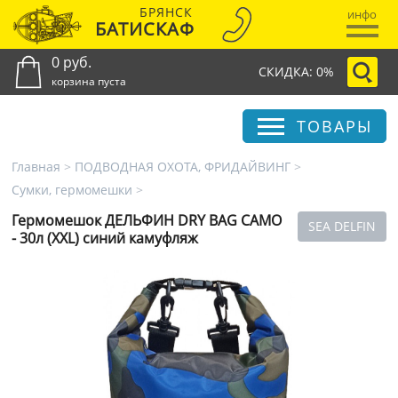
БРЯНСК
инфо
БАТИСКАФ
0 руб.
СКИДКА: 0%
корзина пуста
ТОВАРЫ
Главная
>
ПОДВОДНАЯ ОХОТА, ФРИДАЙВИНГ
>
Сумки, гермомешки
>
Гермомешок ДЕЛЬФИН DRY BAG CAMO
SEA DELFIN
- 30л (XXL) синий камуфляж