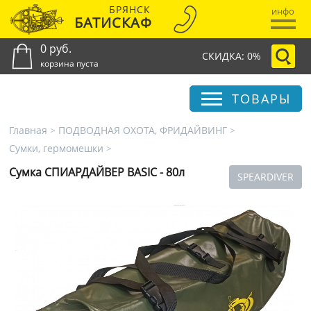
БРЯНСК
инфо
БАТИСКАФ
0 руб.
СКИДКА: 0%
корзина пуста
ТОВАРЫ
Главная
>
ПОДВОДНАЯ ОХОТА, ФРИДАЙВИНГ
>
Сумки, гермомешки
>
Сумка СПИАРДАЙВЕР BASIC - 80л
SPEARDIVER