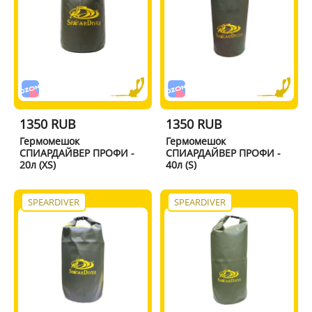
1350 RUB
1350 RUB
Гермомешок
Гермомешок
СПИАРДАЙВЕР ПРОФИ -
СПИАРДАЙВЕР ПРОФИ -
20л (XS)
40л (S)
SPEARDIVER
SPEARDIVER