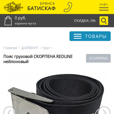
БРЯНСК
инфо
БАТИСКАФ
0 руб.
СКИДКА: 0%
корзина пуста
ТОВАРЫ
Главная
>
ДАЙВИНГ
>
Груз
>
Пояс грузовой СКОРПЕНА REDLINE
SCORPENA
нейлоновый