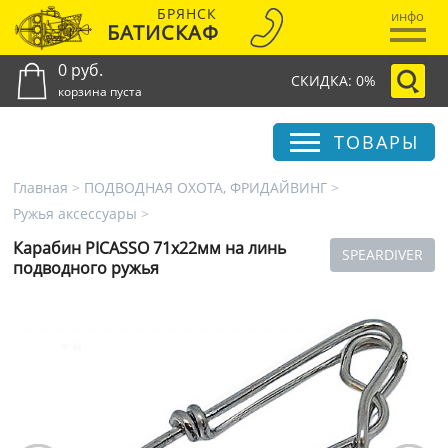
БРЯНСК
инфо
БАТИСКАФ
0 руб.
СКИДКА: 0%
корзина пуста
ТОВАРЫ
Главная
>
ПОДВОДНАЯ ОХОТА, ФРИДАЙВИНГ
>
Ружья аксессуары
>
Карабин PICASSO 71х22мм на линь
SPEARDIVER
подводного ружья