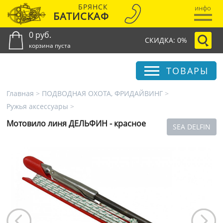
БРЯНСК
инфо
БАТИСКАФ
0 руб.
СКИДКА: 0%
корзина пуста
ТОВАРЫ
Главная
>
ПОДВОДНАЯ ОХОТА, ФРИДАЙВИНГ
>
Ружья аксессуары
>
Мотовило линя ДЕЛЬФИН - красное
SEA DELFIN