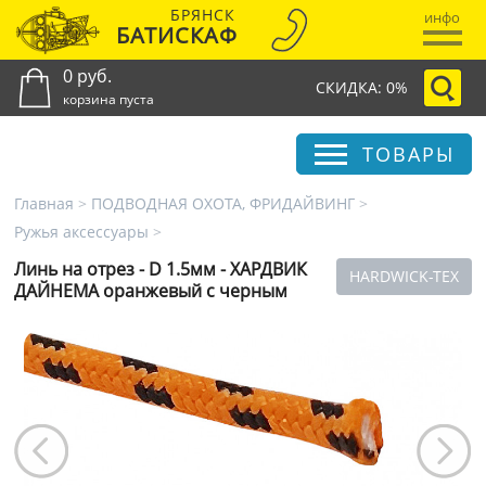
БРЯНСК
инфо
БАТИСКАФ
0 руб.
СКИДКА: 0%
корзина пуста
ТОВАРЫ
Главная
>
ПОДВОДНАЯ ОХОТА, ФРИДАЙВИНГ
>
Ружья аксессуары
>
Линь на отрез - D 1.5мм - ХАРДВИК
HARDWICK-TEX
ДАЙНЕМА оранжевый с черным