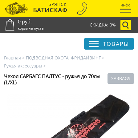
БРЯНСК
инфо
БАТИСКАФ
0 руб.
СКИДКА: 0%
корзина пуста
ТОВАРЫ
Главная
>
ПОДВОДНАЯ ОХОТА, ФРИДАЙВИНГ
>
Ружья аксессуары
>
Чехол САРБАГС ПАЛТУС - ружья до 70см
SARBAGS
(L/XL)