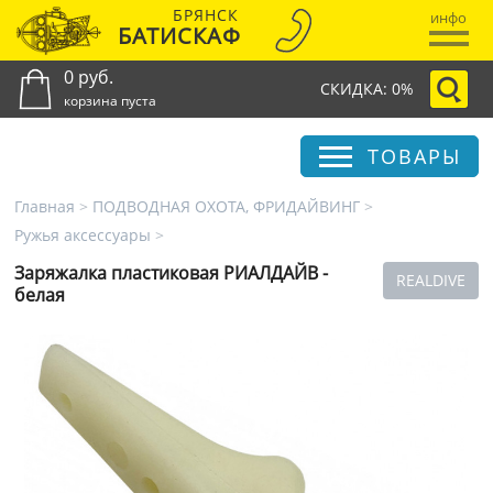
БРЯНСК
инфо
БАТИСКАФ
0 руб.
СКИДКА: 0%
корзина пуста
ТОВАРЫ
Главная
>
ПОДВОДНАЯ ОХОТА, ФРИДАЙВИНГ
>
Ружья аксессуары
>
Заряжалка пластиковая РИАЛДАЙВ -
REALDIVE
белая