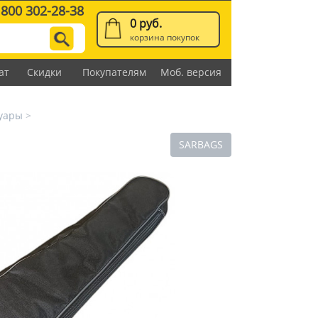
 800 302-28-38
0 руб.
корзина покупок
ат
Скидки
Покупателям
Моб. версия
суары
>
SARBAGS