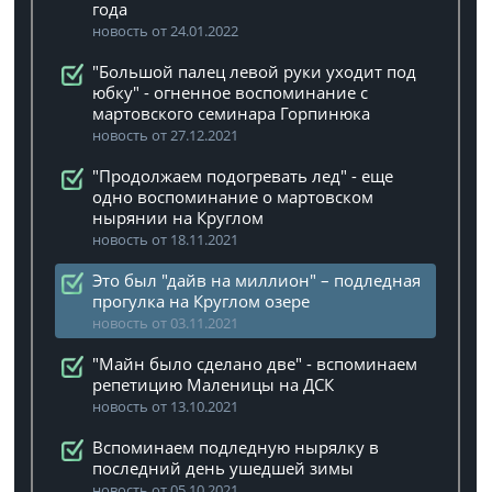
года
новость от 24.01.2022
"Большой палец левой руки уходит под
юбку" - огненное воспоминание с
мартовского семинара Горпинюка
новость от 27.12.2021
"Продолжаем подогревать лед" - еще
одно воспоминание о мартовском
нырянии на Круглом
новость от 18.11.2021
Это был "дайв на миллион" – подледная
прогулка на Круглом озере
новость от 03.11.2021
"Майн было сделано две" - вспоминаем
репетицию Маленицы на ДСК
новость от 13.10.2021
Вспоминаем подледную нырялку в
последний день ушедшей зимы
новость от 05.10.2021