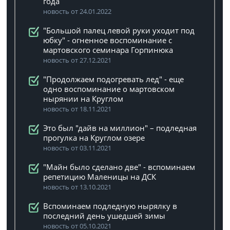
года
новость от 24.01.2022
"Большой палец левой руки уходит под
юбку" - огненное воспоминание с
мартовского семинара Горпинюка
новость от 27.12.2021
"Продолжаем подогревать лед" - еще
одно воспоминание о мартовском
нырянии на Круглом
новость от 18.11.2021
Это был "дайв на миллион" – подледная
прогулка на Круглом озере
новость от 03.11.2021
"Майн было сделано две" - вспоминаем
репетицию Маленицы на ДСК
новость от 13.10.2021
Вспоминаем подледную нырялку в
последний день ушедшей зимы
новость от 05.10.2021