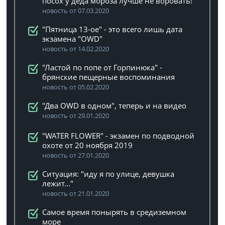
посох у деда мороза лучше не воровать!
новость от 07.03.2020
"Пятница 13-ое" - это всего лишь дата
экзамена "OWD"
новость от 14.02.2020
"Ластой по попе от Горпинюка" -
брянские пещерные воспоминания
новость от 05.02.2020
"Два OWD в одном", теперь и на видео
новость от 29.01.2020
"WATER FLOWER" - экзамен по подводной
охоте от 20 ноября 2019
новость от 27.01.2020
Ситуация: "иду я по улице, девушка
лежит..."
новость от 21.01.2020
Самое время понырять в средиземном
море