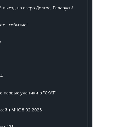
выезд на озеро Долгое, Беларусь!
те - событие!
а
24
о первые ученики в "СКАТ"
ссейн МЧС 8.02.2025
пы 425