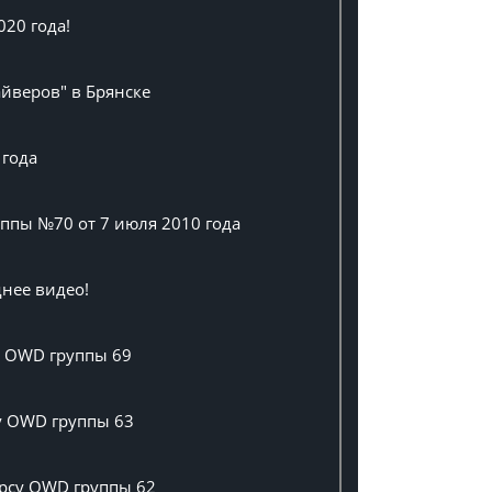
020 года!
айверов" в Брянске
 года
ппы №70 от 7 июля 2010 года
нее видео!
у OWD группы 69
су OWD группы 63
урсу OWD группы 62