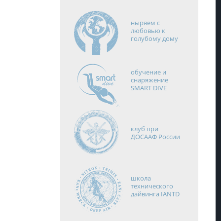
ныряем с
любовью к
голубому дому
обучение и
снаряжение
SMART DIVE
клуб при
ДОСААФ России
школа
технического
дайвинга IANTD