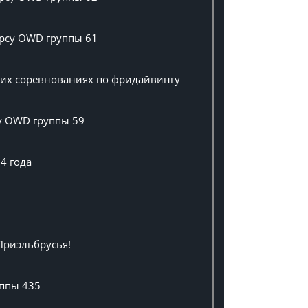
урсу OWD группы 61
ших соревнованиях по фридайвингу
су OWD группы 59
4 года
Приэльбрусья!
уппы 435