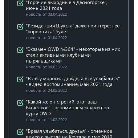
"Горячие выходные в Десногорске",
июнь 2021 года
новость от 03.04.2022
"Резиденция Шукста" даже поинтереснее
"коровника" будет
новость от 01.04.2022
"Экзамен OWD №364" - некоторые из них
стали активными клубными
ныряльщиками
новость от 09.03.2022
"В лесу моросил дождь, а все улыбались"
- видео воспоминание, май 2021 года
новость от 24.02.2022
"Какой же он строгий, этот ваш
Быченков" - вспоминаем экзамен по
курсу OWD
новость от 11.02.2022
"Время улыбаться, друзья" - огненное
видео с выезда на Круглое в мае 2019