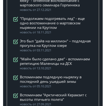
юбку" - огненное воспоминание с
мартовского семинара Горпинюка
новость от 27.12.2021
"Продолжаем подогревать лед" - еще
одно воспоминание о мартовском
нырянии на Круглом
новость от 18.11.2021
Это был "дайв на миллион" – подледная
прогулка на Круглом озере
новость от 03.11.2021
"Майн было сделано две" - вспоминаем
репетицию Маленицы на ДСК
новость от 13.10.2021
Вспоминаем подледную нырялку в
последний день ушедшей зимы
новость от 05.10.2021
Вспоминаем "Арктический Керамзит с
высоты птичьего полета"
новость от 27.09.2021