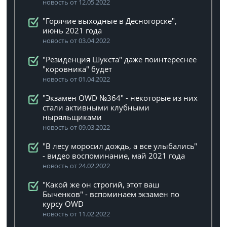
новость от 12.05.2022
"Горячие выходные в Десногорске",
июнь 2021 года
новость от 03.04.2022
"Резиденция Шукста" даже поинтереснее
"коровника" будет
новость от 01.04.2022
"Экзамен OWD №364" - некоторые из них
стали активными клубными
ныряльщиками
новость от 09.03.2022
"В лесу моросил дождь, а все улыбались"
- видео воспоминание, май 2021 года
новость от 24.02.2022
"Какой же он строгий, этот ваш
Быченков" - вспоминаем экзамен по
курсу OWD
новость от 11.02.2022