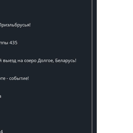
Приэльбрусья!
уппы 435
выезд на озеро Долгое, Беларусь!
те - событие!
а
24