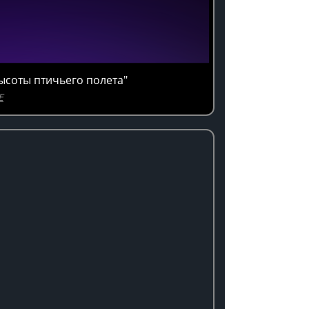
ысоты птичьего полета"
E