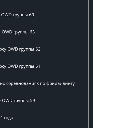
у OWD группы 69
су OWD группы 63
урсу OWD группы 62
урсу OWD группы 61
ших соревнованиях по фридайвингу
су OWD группы 59
4 года