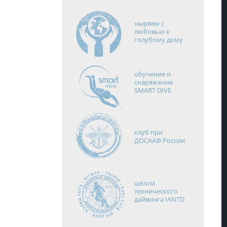
ныряем с
любовью к
голубому дому
обучение и
снаряжение
SMART DIVE
клуб при
ДОСААФ России
школа
технического
дайвинга IANTD