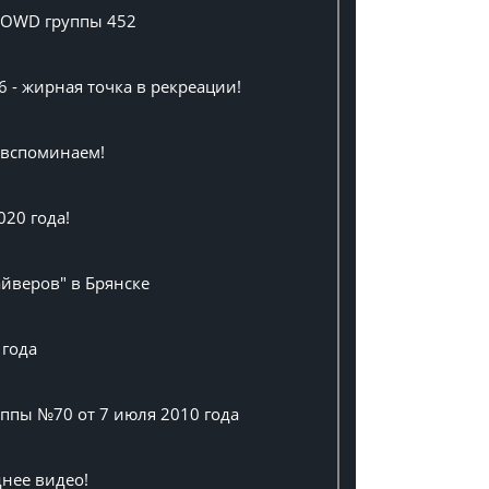
а OWD группы 452
6 - жирная точка в рекреации!
, вспоминаем!
020 года!
айверов" в Брянске
 года
ппы №70 от 7 июля 2010 года
нее видео!