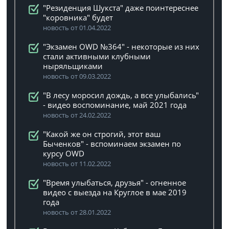
"Резиденция Шукста" даже поинтереснее
"коровника" будет
новость от 01.04.2022
"Экзамен OWD №364" - некоторые из них
стали активными клубными
ныряльщиками
новость от 09.03.2022
"В лесу моросил дождь, а все улыбались"
- видео воспоминание, май 2021 года
новость от 24.02.2022
"Какой же он строгий, этот ваш
Быченков" - вспоминаем экзамен по
курсу OWD
новость от 11.02.2022
"Время улыбаться, друзья" - огненное
видео с выезда на Круглое в мае 2019
года
новость от 28.01.2022