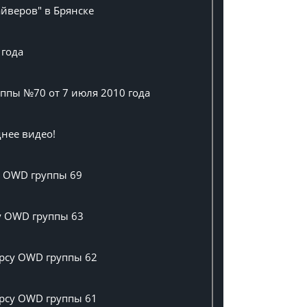
айверов" в Брянске
 года
ппы №70 от 7 июля 2010 года
нее видео!
у OWD группы 69
су OWD группы 63
урсу OWD группы 62
урсу OWD группы 61