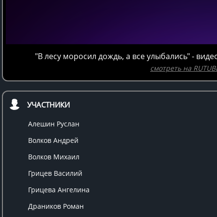
"В лесу моросил дождь, а все улыбались" - вид
смотреть на RUTUB
УЧАСТНИКИ
Алешин Руслан
Волков Андрей
Волков Михаил
Грицев Василий
Грицева Ангелина
Драников Роман