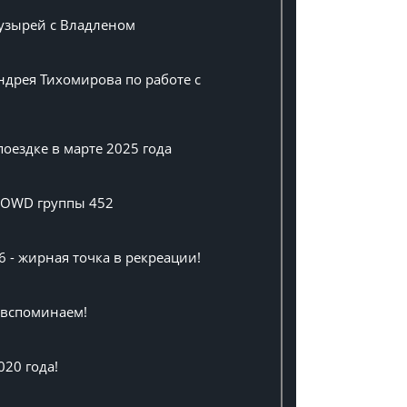
пузырей с Владленом
ндрея Тихомирова по работе с
оездке в марте 2025 года
а OWD группы 452
6 - жирная точка в рекреации!
, вспоминаем!
020 года!