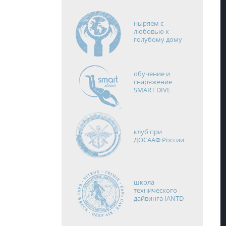
ныряем с
любовью к
голубому дому
обучение и
снаряжение
SMART DIVE
клуб при
ДОСААФ России
школа
технического
дайвинга IANTD