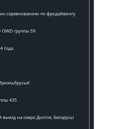
ших соревнованиях по фридайвингу
су OWD группы 59
4 года
Приэльбрусья!
уппы 435
выезд на озеро Долгое, Беларусь!