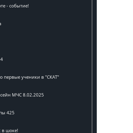
те - событие!
а
24
о первые ученики в "СКАТ"
ссейн МЧС 8.02.2025
пы 425
 в шоке!