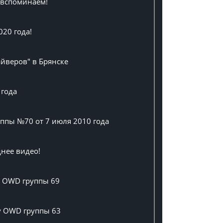
, вспоминаем!
020 года!
айверов" в Брянске
 года
ппы №70 от 7 июля 2010 года
нее видео!
у OWD группы 69
су OWD группы 63