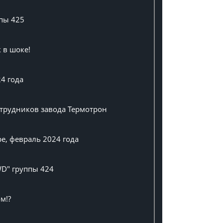
пы 425
 в шоке!
4 года
трудников завода Термотрон
е, февраль 2024 года
WD" группы 424
м!?