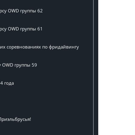
урсу OWD группы 62
урсу OWD группы 61
ших соревнованиях по фридайвингу
су OWD группы 59
4 года
Приэльбрусья!