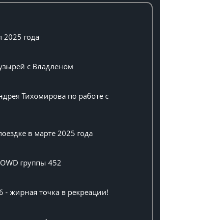
я 2025 года
пузырей с Владленом
ндрея Тихомирова по работе с
оездке в марте 2025 года
а OWD группы 452
6 - жирная точка в рекреации!