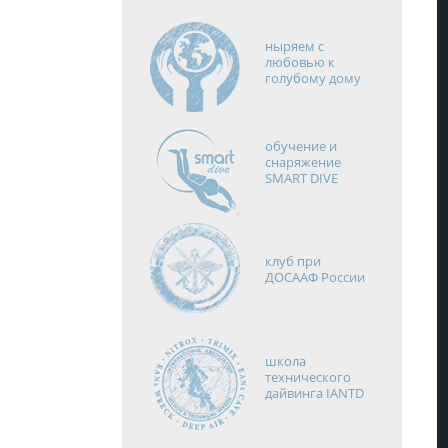
ныряем с
любовью к
голубому дому
обучение и
снаряжение
SMART DIVE
клуб при
ДОСААФ России
школа
технического
дайвинга IANTD