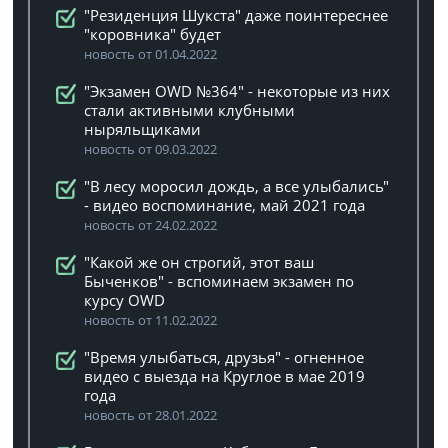
"Резиденция Шукста" даже поинтереснее
"коровника" будет
новость от 01.04.2022
"Экзамен OWD №364" - некоторые из них
стали активными клубными
ныряльщиками
новость от 09.03.2022
"В лесу моросил дождь, а все улыбались"
- видео воспоминание, май 2021 года
новость от 24.02.2022
"Какой же он строгий, этот ваш
Быченков" - вспоминаем экзамен по
курсу OWD
новость от 11.02.2022
"Время улыбаться, друзья" - огненное
видео с выезда на Круглое в мае 2019
года
новость от 28.01.2022