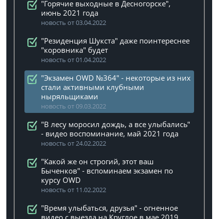
"Горячие выходные в Десногорске",
июнь 2021 года
новость от 03.04.2022
"Резиденция Шукста" даже поинтереснее
"коровника" будет
новость от 01.04.2022
"Экзамен OWD №364" - некоторые из них
стали активными клубными
ныряльщиками
новость от 09.03.2022
"В лесу моросил дождь, а все улыбались"
- видео воспоминание, май 2021 года
новость от 24.02.2022
"Какой же он строгий, этот ваш
Быченков" - вспоминаем экзамен по
курсу OWD
новость от 11.02.2022
"Время улыбаться, друзья" - огненное
видео с выезда на Круглое в мае 2019