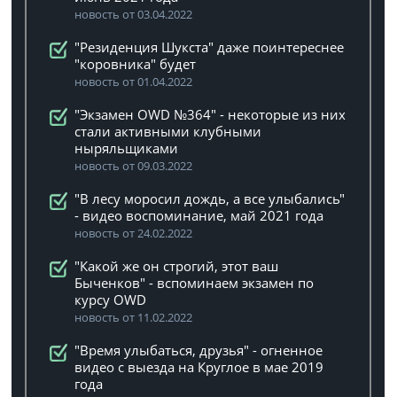
новость от 03.04.2022
"Резиденция Шукста" даже поинтереснее
"коровника" будет
новость от 01.04.2022
"Экзамен OWD №364" - некоторые из них
стали активными клубными
ныряльщиками
новость от 09.03.2022
"В лесу моросил дождь, а все улыбались"
- видео воспоминание, май 2021 года
новость от 24.02.2022
"Какой же он строгий, этот ваш
Быченков" - вспоминаем экзамен по
курсу OWD
новость от 11.02.2022
"Время улыбаться, друзья" - огненное
видео с выезда на Круглое в мае 2019
года